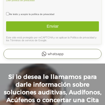
Leer política de privacidad
Aceptación política de privacidad
*
He leido y acepto la política de privacidad
Enviar
Este sitio está protegido por reCAPTCHA y se aplican la
Política de privacidad
y
reCAPTCHA
*
los
Términos de servicio
de Google.
whatsapp
Si lo desea le llamamos para
darle información sobre
soluciones auditivas, Audífonos,
Acúfenos o concertar una Cita