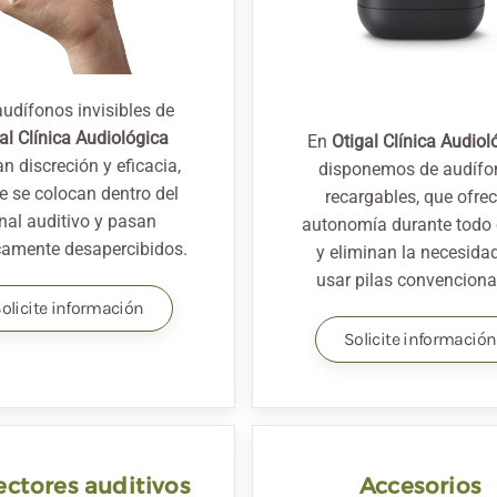
audífonos invisibles de
al Clínica Audiológica
En
Otigal Clínica Audiol
n discreción y eficacia,
disponemos de audífo
e se colocan dentro del
recargables, que ofre
nal auditivo y pasan
autonomía durante todo 
camente desapercibidos.
y eliminan la necesida
usar pilas convenciona
olicite información
Solicite información
ectores auditivos
Accesorios