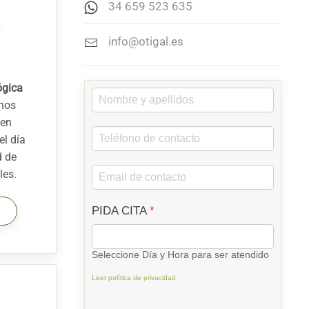
34 659 523 635
info@otigal.es
ógica
nos
cen
el día
d de
les.
PIDA CITA
*
Seleccione Día y Hora para ser atendido
Leer política de privacidad