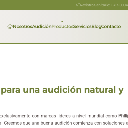
º
N
Rexistro Sanitario: E-27-000
Nosotros
Audición
Productos
Servicios
Blog
Contacto
para una audición natural y
xclusivamente con marcas líderes a nivel mundial como
Phil
nora. Creemos que una buena audición comienza con soluciones