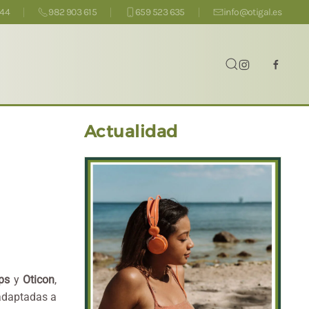
444
982 903 615
659 523 635
info@otigal.es
Actualidad
ips
y
Oticon
,
 adaptadas a