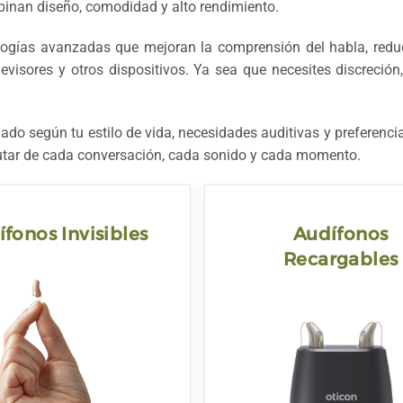
inan diseño, comodidad y alto rendimiento.
ogías avanzadas que mejoran la comprensión del habla, reduc
visores y otros dispositivos. Ya sea que necesites discreción
Sonidos del verano y 
auditiva
03 Agosto 2026
do según tu estilo de vida, necesidades auditivas y preferencia
El verano es una de las é
sfrutar de cada conversación, cada sonido y cada momento.
año en las que más disfr
del ocio, los viajes y las a
fonos Invisibles
Audífonos
Recargables