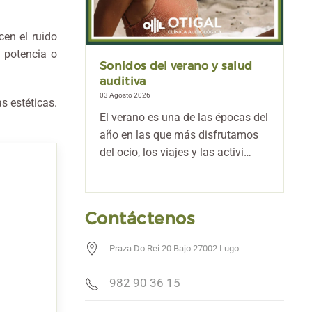
en el ruido
, potencia o
salud
¿El aire acondicionado afecta
a la salud auditiva?
27 Julio 2026
s estéticas.
pocas del
El aire acondicionado forma parte
utamos
de hogares, oficinas, comercios y
ctivi…
vehículos durante gran parte de…
Contáctenos
Praza Do Rei 20 Bajo 27002 Lugo
982 90 36 15