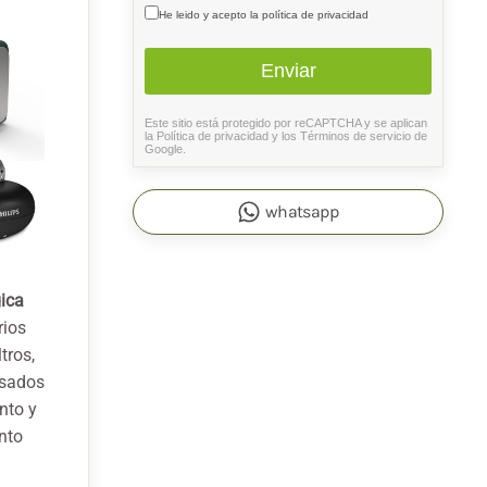
Aceptación política de privac
He leido y acepto la política de privacidad
Enviar
Este sitio está protegido por reCAPTCHA y se aplican
reCAPTCHA
*
la
Política de privacidad
y los
Términos de servicio
de
Google.
whatsapp
gica
rios
tros,
nsados
nto y
ento