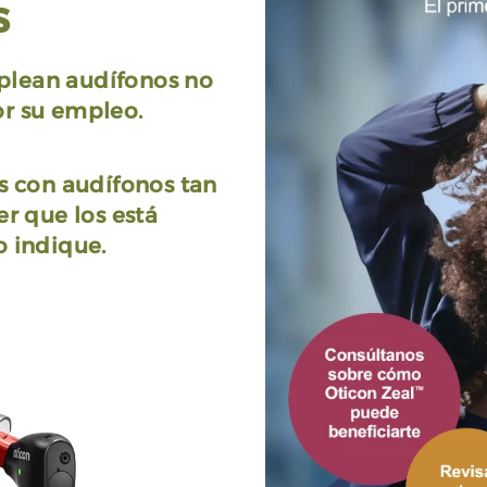
s
plean audífonos no
or su empleo.
s con audífonos tan
r que los está
o indique.