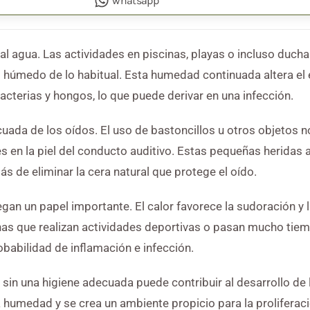
whatsapp
al agua. Las actividades en piscinas, playas o incluso duch
úmedo de lo habitual. Esta humedad continuada altera el e
e bacterias y hongos, lo que puede derivar en una infección.
uada de los oídos. El uso de bastoncillos u otros objetos n
 en la piel del conducto auditivo. Estas pequeñas heridas 
de eliminar la cera natural que protege el oído.
gan un papel importante. El calor favorece la sudoración y 
as que realizan actividades deportivas o pasan mucho tiemp
babilidad de inflamación e infección.
in una higiene adecuada puede contribuir al desarrollo de l
la humedad y se crea un ambiente propicio para la proliferac