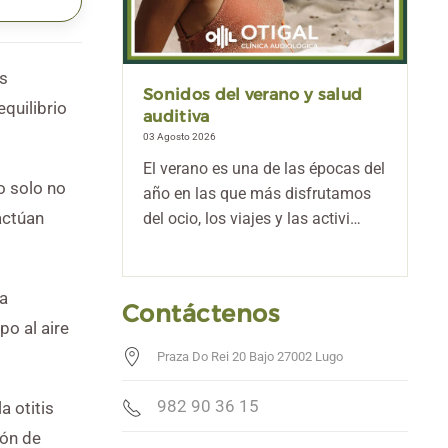
as
Sonidos del verano y salud
quilibrio
auditiva
03 Agosto 2026
El verano es una de las épocas del
o solo no
año en las que más disfrutamos
actúan
del ocio, los viajes y las activi…
la
Contáctenos
o al aire
Praza Do Rei 20 Bajo 27002 Lugo
982 90 36 15
a otitis
ión de