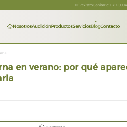
º
N
Rexistro Sanitario: E-27-000
Nosotros
Audición
Productos
Servicios
Blog
Contacto
tarla
erna en verano: por qué apare
rla