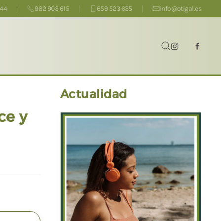
444
982 903 615
659 523 635
info@otigal.es
Actualidad
ce y